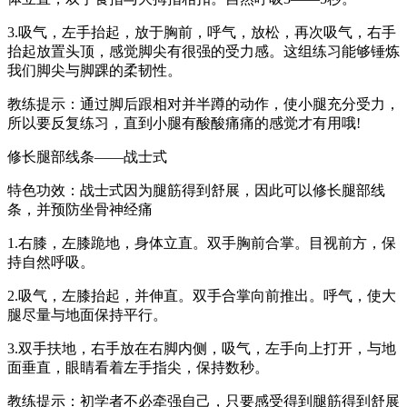
3.吸气，左手抬起，放于胸前，呼气，放松，再次吸气，右手
抬起放置头顶，感觉脚尖有很强的受力感。这组练习能够锤炼
我们脚尖与脚踝的柔韧性。
教练提示：通过脚后跟相对并半蹲的动作，使小腿充分受力，
所以要反复练习，直到小腿有酸酸痛痛的感觉才有用哦!
修长腿部线条——战士式
特色功效：战士式因为腿筋得到舒展，因此可以修长腿部线
条，并预防坐骨神经痛
1.右膝，左膝跪地，身体立直。双手胸前合掌。目视前方，保
持自然呼吸。
2.吸气，左膝抬起，并伸直。双手合掌向前推出。呼气，使大
腿尽量与地面保持平行。
3.双手扶地，右手放在右脚内侧，吸气，左手向上打开，与地
面垂直，眼睛看着左手指尖，保持数秒。
教练提示：初学者不必牵强自己，只要感受得到腿筋得到舒展