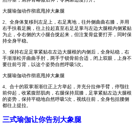
大腿瑜伽动作彻底甩掉大象腿
2、全身体复移到左足上，右足离地，往外侧曲曲右膝，并用
右手扶着足腕，往上拉起直至右足足掌与左边大腿根内侧紧贴
为止，令右侧的大小腿合拢起来，但注复骨盆要打开，同时保
持全身平稳。
3、保持右足足掌紧贴在左边大腿根的内侧后，全身站稳，右
手渐渐松开曲曲手肘，两手于锁骨前合适，闭上双眼，上身不
要往前弓背，以这个姿势自然呼吸5次。
大腿瑜伽动作彻底甩掉大象腿
4、合十的双掌渐渐往正上方举起，并充分拉伸手臂，停颚往
前仰起，收紧腹部肌肉，右腿保持屈膝，足掌紧贴左边大腿根
的姿势，保持平稳地自然呼吸5次，视线往前，全身包括腰侧
都往上提拉。
三式瑜伽让你告别大象腿