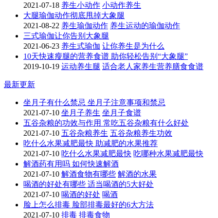
2021-07-18
养生小动作
小动作养生
大腿瑜伽动作彻底甩掉大象腿
2021-08-22
养生瑜伽动作
养生运动的瑜伽动作
三式瑜伽让你告别大象腿
2021-06-23
养生式瑜伽
让你养生是为什么
10天快速瘦腿的营养食谱 助你轻松告别“大象腿”
2019-10-19
运动养生腿
适合老人家养生营养膳食食谱
最新更新
坐月子有什么禁忌 坐月子注意事项和禁忌
2021-07-10
坐月子养生
坐月子食谱
五谷杂粮的功效与作用 常吃五谷杂粮有什么好处
2021-07-10
五谷杂粮养生
五谷杂粮养生功效
吃什么水果减肥最快 助减肥的水果推荐
2021-07-10
吃什么水果减肥最快
吃哪种水果减肥最快
解酒药有用吗 如何快速解酒
2021-07-10
解酒食物有哪些
解酒的水果
喝酒的好处有哪些 适当喝酒的5大好处
2021-07-10
喝酒的好处
喝酒
脸上怎么排毒 脸部排毒最好的6大方法
2021-07-10
排毒
排毒食物