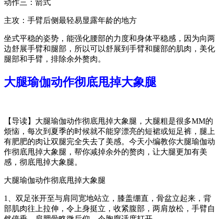
动作三：箭式
主攻：手臂后侧最轻易显露年龄的地方
坐式平稳的姿势，能强化腰部的力度和身体平稳感，因为向两
边舒展手臂和腿部，所以可以舒展到手臂和腿部的肌肉，美化
腿部和手臂，排除余外赘肉。
大腿瑜伽动作彻底甩掉大象腿
【导读】大腿瑜伽动作彻底甩掉大象腿，大腿粗是很多MM的
烦恼，每次到夏季的时候就不能穿漂亮的短裙或短足裤，腿上
有肥肥的肉让双腿完全失去了美感。今天小编教你大腿瑜伽动
作彻底甩掉大象腿，帮你减掉余外的赘肉，让大腿更加有美
感，彻底甩掉大象腿。
大腿瑜伽动作彻底甩掉大象腿
1、双足张开至与肩同宽地站立，膝盖绷直，骨盆立起来，背
部肌肉往上拉伸，令上身挺立，收紧腹部，两肩放松，手臂自
然停垂，肩胛骨略微后仰，令胸廓适度打开。