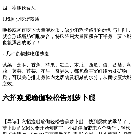
四、瘦腿饮食法
1.晚间少吃淀粉质
晚餐或宵夜吃下大量淀粉质，缺少消耗卡路里的活动与时间，
就会形成脂肪细胞集合，特殊轻易大量囤积在下半身，萝卜腿
也就浑然成形了！
2.几种食物越吃腿越瘦
紫菜、芝麻、香蕉、苹果、红豆、木瓜、西瓜、蛋、番茄、蒟
蒻、菠菜、芹菜、花生、奇异果，都包蕴丰富纤维素及矿物
质，可以关心排走身体内之废物及积聚的水分，从而收瘦大腿
之效。
六招瘦腿瑜伽轻松告别萝卜腿
【导读】六招瘦腿瑜伽轻松告辞萝卜腿，快到露肉的季节了，
萝卜腿的MM又要开始烦恼了。小编停面带来六个动作，轻松