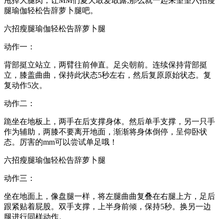
甩掉大腿肉，让MM们夏天敢爱敢露,那么就一起来望望六招瘦
腿瑜伽轻松告辞萝卜腿吧。
六招瘦腿瑜伽轻松告辞萝卜腿
动作一：
背部挺立站立，两臂往前伸直。足尖朝前。连续保持背部挺
立，膝盖曲曲，保持此状态5秒左右，然后复原原始状态。复
复动作5次。
动作二：
跪坐在地板上，两手在后支撑身体。然后单手支撑，另一只手
作为辅助，两膝不要离开地面，渐渐将身体倒停，呈仰卧状
态。厉害的mm可以尝试单足哦！
六招瘦腿瑜伽轻松告辞萝卜腿
动作三：
坐在地面上，像盘腿一样，将左腿曲曲复叠在右腿上方，足后
跟紧贴着屁股。双手支撑，上半身前倾，保持5秒。换另一边
腿进行同样动作。