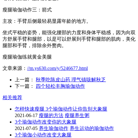
瘦腿瑜伽动作三：箭式
主攻：手臂后侧最轻易显露年龄的地方。
坐式平稳的姿势，能强化腰部的力度和身体平稳感，因为向双
方舒展手臂和腿部，以是可以舒展到手臂和腿部的肌肉，美化
腿部和手臂，排除余外赘肉。
瘦腿瑜伽练就黄金美腿
文章来源：
//m.ys630.com/y/5246677.html
上一篇：
秋季吃陈皮山药 理气镇咳解秋乏
下一篇：
四个轻松丰胸瑜伽动作
相关推荐
怎样快速瘦腿 3个瑜伽动作让你告别大象腿
2021-06-17
瘦腿的方法
瘦腿养生粥
3个瑜伽动作改变你的大象腿
2021-07-05
养生瑜伽动作
养生运动的瑜伽动作
3个瑜伽小动作改变大象腿