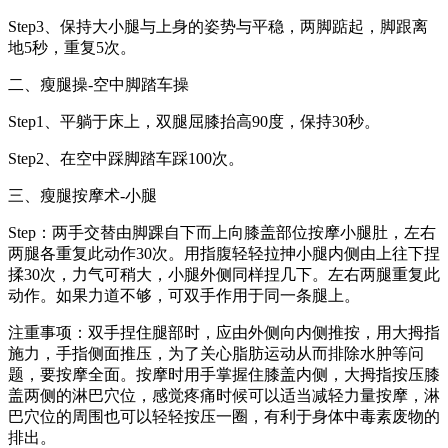
Step3、保持大小腿与上身的姿势与平稳，两脚踮起，脚跟离
地5秒，重复5次。
二、瘦腿操-空中脚踏车操
Step1、平躺于床上，双腿屈膝抬高90度，保持30秒。
Step2、在空中踩脚踏车踩100次。
三、瘦腿按摩术-小腿
Step：两手交替由脚踝自下而上向膝盖部位按摩小腿肚，左右
两腿各重复此动作30次。用指腹轻轻拉抻小腿内侧由上往下捏
揉30次，力气可稍大，小腿外侧同样捏几下。左右两腿重复此
动作。如果力道不够，可双手作用于同一条腿上。
注重事项：双手捏住腿部时，应由外侧向内侧推按，用大拇指
施力，手指侧面推压，为了关心脂肪运动从而排除水肿等问
题，要按摩全面。按摩时用手掌握住膝盖内侧，大拇指按压膝
盖两侧的淋巴穴位，感觉疼痛时候可以适当减轻力量按摩，淋
巴穴位的周围也可以轻轻按压一圈，有利于身体中毒素废物的
排出。