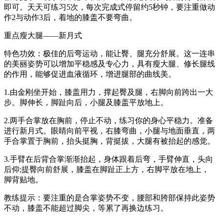
即可。天天可练习5次，每次完成式停留约5秒钟，要注重做动
作2与动作3后，着地的膝盖不要弯曲。
重点瘦大腿——新月式
特色功效：极佳的后弯运动，能让臀、腿充分舒展。这一连串
的美丽姿势可以增加平稳感及专心力，具有瘦大腿、修长腿线
的作用，能够促进血液循环，增进腿部的曲线美。
1.由金刚坐开始，膝盖用力，撑起臀及腿，右脚向前跨出一大
步。脚伸长，脚趾向后，小腿及膝盖平放地上。
2.两手合掌放在胸前，停止不动，练习你的身心平稳力。准备
进行新月式。眼睛向前平视，右膝弯曲，小腿与地面垂直，两
手合掌置于胸前，抬头挺胸，背挺拔，大腿有被抬起的感觉。
3.手臂在后背合掌渐渐抬起，身体跟着后弯，手臂伸直，头向
后仰;提臀向前舒展，膝盖在脚趾正上方，右脚平放在地上，
脚背贴地。
教练提示：要注重的是合掌姿势不变，腰部和胯部保持此姿势
不动，膝盖不能超过脚尖，等累了再换边练习。