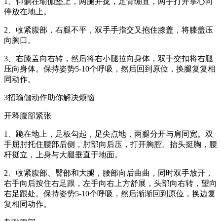
1、仰躺在瑜伽垫上，两腿并拢，足背绷直，两手打开掌心向
停放在地上。
2、收紧腹部，右腿不平，双手手指交叉抱住膝盖，将膝盖压
向胸口。
3、右膝盖向右转，然后将右小腿拉向身体，双手交扣将右腿
压向身体。保持姿势5-10个呼吸，然后回到原位，换腿复复相
同动作。
3招瑜伽动作助你解决烦恼
开释腹部紧张
1、跪在地上，足板勾起，足尖点地，两腿分开与肩同宽。双
手屈肘托住腰部后侧，肘部向后压，打开胸腔。抬头挺胸，腰
杆挺立，上身与大腿垂直于地面。
2、收紧腹部、臀部和大腿，腰部向后曲曲，同时双手放开，
右手向后按住右足跟，左手向右上方舒展，头部向右转，望向
右足跟处。保持姿势5-10个呼吸，然后渐渐回到原位，换边复
复相同动作。