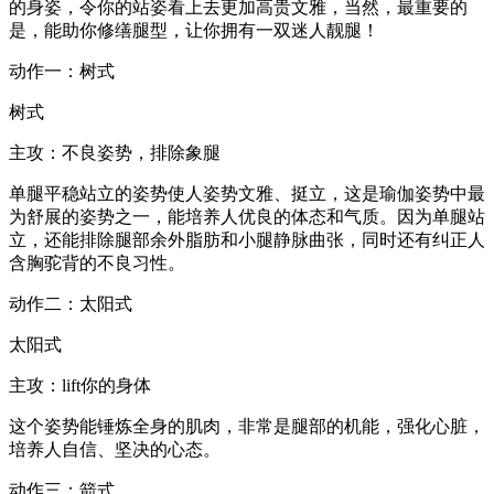
的身姿，令你的站姿看上去更加高贵文雅，当然，最重要的
是，能助你修缮腿型，让你拥有一双迷人靓腿！
动作一：树式
树式
主攻：不良姿势，排除象腿
单腿平稳站立的姿势使人姿势文雅、挺立，这是瑜伽姿势中最
为舒展的姿势之一，能培养人优良的体态和气质。因为单腿站
立，还能排除腿部余外脂肪和小腿静脉曲张，同时还有纠正人
含胸驼背的不良习性。
动作二：太阳式
太阳式
主攻：lift你的身体
这个姿势能锤炼全身的肌肉，非常是腿部的机能，强化心脏，
培养人自信、坚决的心态。
动作三：箭式