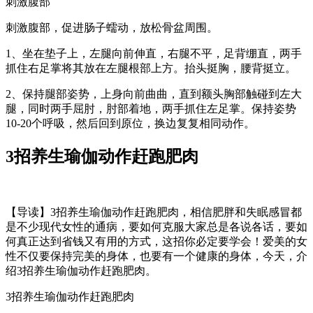
刺激腹部
刺激腹部，促进肠子蠕动，放松骨盆周围。
1、坐在垫子上，左腿向前伸直，右腿不平，足背绷直，两手
抓住右足掌将其放在左腿根部上方。抬头挺胸，腰背挺立。
2、保持腿部姿势，上身向前曲曲，直到额头胸部触碰到左大
腿，同时两手屈肘，肘部着地，两手抓住左足掌。保持姿势
10-20个呼吸，然后回到原位，换边复复相同动作。
3招养生瑜伽动作赶跑肥肉
【导读】3招养生瑜伽动作赶跑肥肉，相信肥胖和失眠感冒都
是不少现代女性的通病，要如何克服大家总是各说各话，要如
何真正达到省钱又有用的方式，这招你必定要学会！爱美的女
性不仅要保持完美的身体，也要有一个健康的身体，今天，介
绍3招养生瑜伽动作赶跑肥肉。
3招养生瑜伽动作赶跑肥肉