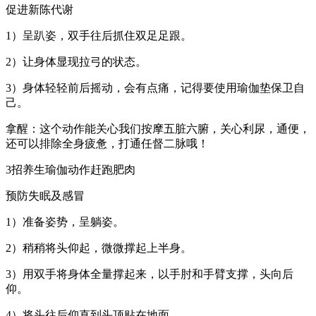
促进新陈代谢
1）呈趴姿，双手往后抓住双足足跟。
2）让身体显现拉弓的状态。
3）身体轻轻前后摇动，会有点痛，记得要使用瑜伽垫保卫自
己。
拿醒：这个动作能关心我们按摩五脏六腑，关心利尿，通便，
还可以排除全身疲惫，打通任督二脉哦！
3招养生瑜伽动作赶跑肥肉
预防失眠及感冒
1）准备姿势，呈躺姿。
2）稍稍将头仰起，微微撑起上半身。
3）用双手将身体全量撑起来，以手肘和手臂支撑，头向后
仰。
4）将头往后仰直到头顶贴在地面。