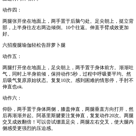
动作四：
两腿张开坐在地面上，两手置于后脑勺处。足尖朝上，挺立背
部，上半身往左右两边倾倒。10个往返。伸直手臂成效更加
好。
六招瘦腿瑜伽轻松告辞萝卜腿
动作五：
两腿打开坐在地面上，足尖朝上，两手置于身体前方。渐渐吐
气，同时上半身前倾，保持动作5秒，过程中呼吸要平均。然
后吸气复原原始状态。复复10次。感到困难的情形停，手肘不
伸直也ok.
动作六：
仰卧，两手置于身体两侧，膝盖伸直，两腿垂直方向打开，然
后再渐渐并起。阿基里斯腱要注复伸直，复复动作20次。两腿
交叉成效翻倍！可以尝试绷直足尖，两腿左右交叉，使大腿内
侧感受更强烈的压迫感。