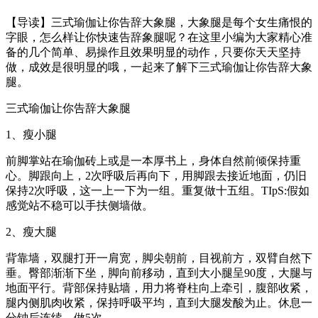
【导读】三式瑜伽让你告辞大象腿，大象腿是每个女生痛恨的
字眼，怎么样让你快速告辞象腿呢？在这里小编为大家精心准
备的几个简单、易操作且效果明显的动作，只要你天天坚持
做，成效是很明显的哦，一起来了解下三式瑜伽让你告辞大象
腿。
三式瑜伽让你告辞大象腿
1、瘦小腿
前脚掌站在瑜伽砖上或是一本厚书上，身体自然前倾保持重
心。脚跟向上，2次呼吸后再向下，用脚跟去接近地面，仍旧
保持2次呼吸，这一上一下为一组。重复做十五组。TIpS:假如
感觉站不稳可以手扶侧墙做。
2、瘦大腿
背靠墙，双腿打开一肩宽，脚尖朝前，目视前方，双臂自然下
垂。臀部渐渐下坐，脚向前移动，直到大小腿呈90度，大腿与
地面平行。背部保持贴墙，用力将脊柱向上牵引，腹部收紧，
腿内侧肌肉收紧，保持呼吸平均，直到大腿发酸为止。休息一
分钟后连续，做5次。