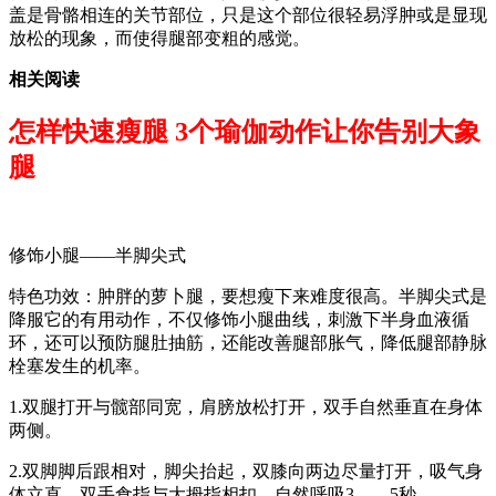
盖是骨骼相连的关节部位，只是这个部位很轻易浮肿或是显现
放松的现象，而使得腿部变粗的感觉。
相关阅读
怎样快速瘦腿 3个瑜伽动作让你告别大象
腿
修饰小腿——半脚尖式
特色功效：肿胖的萝卜腿，要想瘦下来难度很高。半脚尖式是
降服它的有用动作，不仅修饰小腿曲线，刺激下半身血液循
环，还可以预防腿肚抽筋，还能改善腿部胀气，降低腿部静脉
栓塞发生的机率。
1.双腿打开与髋部同宽，肩膀放松打开，双手自然垂直在身体
两侧。
2.双脚脚后跟相对，脚尖抬起，双膝向两边尽量打开，吸气身
体立直，双手食指与大拇指相扣。自然呼吸3——5秒。