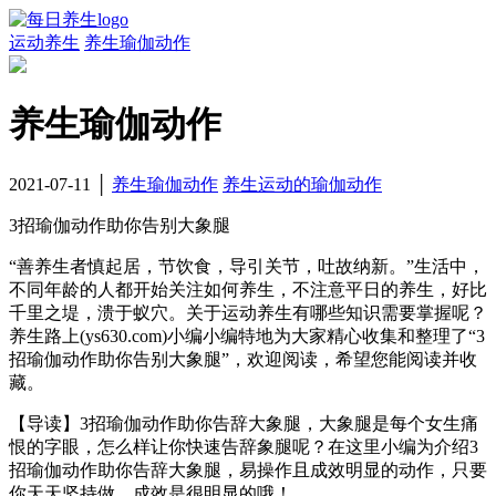
运动养生
养生瑜伽动作
养生瑜伽动作
2021-07-11 │
养生瑜伽动作
养生运动的瑜伽动作
3招瑜伽动作助你告别大象腿
“善养生者慎起居，节饮食，导引关节，吐故纳新。”生活中，
不同年龄的人都开始关注如何养生，不注意平日的养生，好比
千里之堤，溃于蚁穴。关于运动养生有哪些知识需要掌握呢？
养生路上(ys630.com)小编小编特地为大家精心收集和整理了“3
招瑜伽动作助你告别大象腿”，欢迎阅读，希望您能阅读并收
藏。
【导读】3招瑜伽动作助你告辞大象腿，大象腿是每个女生痛
恨的字眼，怎么样让你快速告辞象腿呢？在这里小编为介绍3
招瑜伽动作助你告辞大象腿，易操作且成效明显的动作，只要
你天天坚持做，成效是很明显的哦！