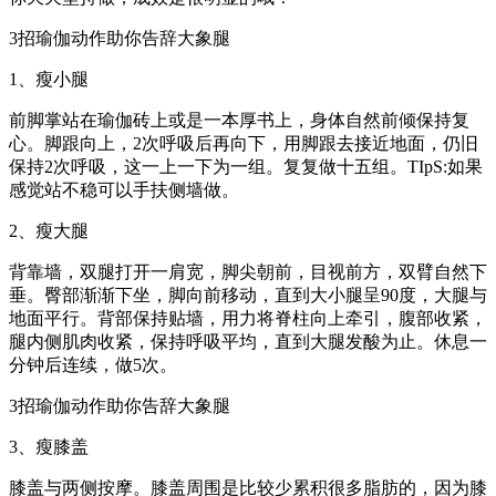
3招瑜伽动作助你告辞大象腿
1、瘦小腿
前脚掌站在瑜伽砖上或是一本厚书上，身体自然前倾保持复
心。脚跟向上，2次呼吸后再向下，用脚跟去接近地面，仍旧
保持2次呼吸，这一上一下为一组。复复做十五组。TIpS:如果
感觉站不稳可以手扶侧墙做。
2、瘦大腿
背靠墙，双腿打开一肩宽，脚尖朝前，目视前方，双臂自然下
垂。臀部渐渐下坐，脚向前移动，直到大小腿呈90度，大腿与
地面平行。背部保持贴墙，用力将脊柱向上牵引，腹部收紧，
腿内侧肌肉收紧，保持呼吸平均，直到大腿发酸为止。休息一
分钟后连续，做5次。
3招瑜伽动作助你告辞大象腿
3、瘦膝盖
膝盖与两侧按摩。膝盖周围是比较少累积很多脂肪的，因为膝