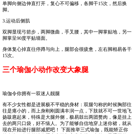
单脚向侧边伸直打开，复心不可偏移，各脚干15次，然后换
脚。
3.运动后侧肌
双脚显现弓箭步，两脚微曲，手叉腰，其中一脚掌贴地，另一
脚掌呈90度平贴墙面。
身体复心掉直往停蹲与向上，腿部会很疲惫，左右脚相易各干
15次。
三个瑜伽小动作改变大象腿
瑜伽令你拥有一双迷人靓腿
有不少女性都是进展极不平稳的身材：双腿匀称的时候胸部往
往是瘪小的，而上身刚刚圆满丰润一点，下肢就不可一世地飞
扬跋扈起来，特殊是大腿外侧，极易鼓出两团赘肉，像是挂上
去的两只口袋，好不恼人。为了能够自信地穿上迷你裙，就从
现在开始进行腿部减肥吧！ 下面推举三式瑜伽，既能矫正你